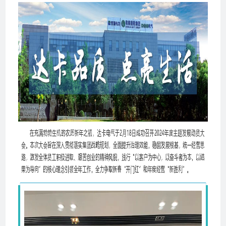
心
案
例
展
示
新
闻
资
讯
联