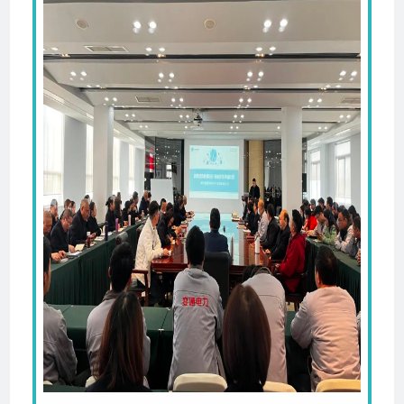
系
我
们