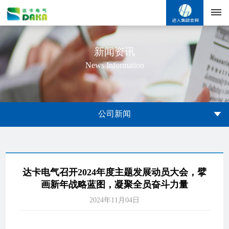
首
新闻资讯
News Information
页
关
于
公司新闻
我
们
达卡电气召开2024年度主题发展动员大会，擘
产
画新年战略蓝图，凝聚全员奋斗力量
品
2024年11月04日
中